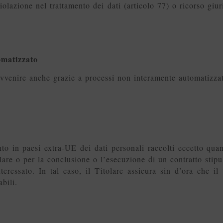
olazione nel trattamento dei dati (articolo 77) o ricorso giur
omatizzato
 avvenire anche grazie a processi non interamente automatizzat
to in paesi extra-UE dei dati personali raccolti eccetto qua
olare o per la conclusione o l’esecuzione di un contratto stipul
nteressato. In tal caso, il Titolare assicura sin d’ora che il
abili.