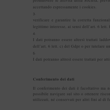
promuovere le attività della Società, prev
accettando espressamente i cookies.
verificare e garantire la corretta funzional
legittimo interesse, ai sensi dell’art. 6 lett.
I dati potranno essere altresì trattati ladd
dell’art. 6 lett. c) del Gdpr o per tutelare un
I dati potranno altresì essere trattati per att
Conferimento dei dati
Il conferimento dei dati è facoltativo ma 
possibile navigare sul sito o ottenere risco
utilizzati, né conservati per altri fini al di f