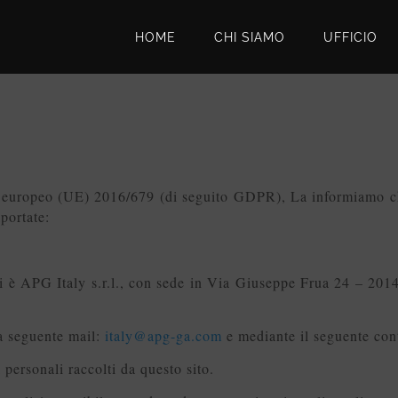
HOME
CHI SIAMO
UFFICIO
o europeo (UE) 2016/679 (di seguito GDPR), La informiamo che 
iportate:
ali è APG Italy s.r.l., con sede in Via Giuseppe Frua 24 – 2014
la seguente mail:
italy@apg-ga.com
e mediante il seguente con
 personali raccolti da questo sito.