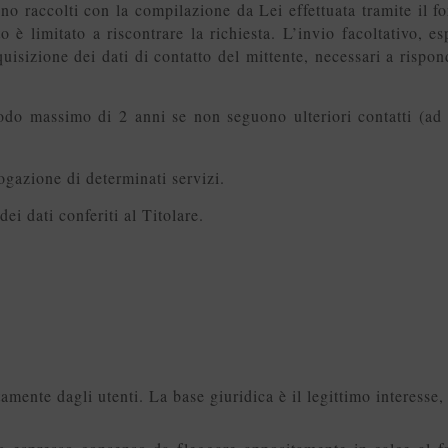
ono raccolti con la compilazione da Lei effettuata tramite il f
 è limitato a riscontrare la richiesta. L’invio facoltativo, es
quisizione dei dati di contatto del mittente, necessari a rispond
riodo massimo di 2 anni
se non seguono ulteriori contatti (ad
ogazione di determinati servizi.
ei dati conferiti al Titolare.
amente dagli utenti. La base giuridica è il legittimo interesse, a