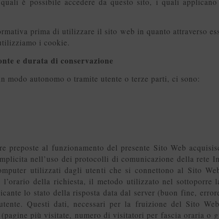
ai quali è possibile accedere da questo sito, i quali applican
rmativa prima di utilizzare il sito web in quanto attraverso es
 utilizziamo i cookie.
fonte e durata di conservazione
, in modo autonomo o tramite utente o terze parti, ci sono:
are preposte al funzionamento del presente Sito Web acquisis
implicita nell’uso dei protocolli di comunicazione della rete In
omputer utilizzati dagli utenti che si connettono al Sito We
, l’orario della richiesta, il metodo utilizzato nel sottoporre l
cante lo stato della risposta data dal server (buon fine, errore
utente. Questi dati, necessari per la fruizione del Sito Web
i (pagine più visitate, numero di visitatori per fascia oraria o 