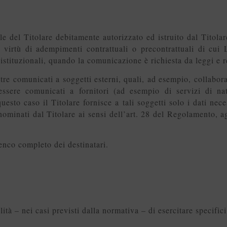
ale del Titolare debitamente autorizzato ed istruito dal Titola
 virtù di adempimenti contrattuali o precontrattuali di cui
ni istituzionali, quando la comunicazione è richiesta da leggi e 
ltre comunicati a soggetti esterni, quali, ad esempio, collabor
ì essere comunicati a fornitori (ad esempio di servizi di na
questo caso il Titolare fornisce a tali soggetti solo i dati nec
nominati dal Titolare ai sensi dell’art. 28 del Regolamento, a
lenco completo dei destinatari.
lità – nei casi previsti dalla normativa – di esercitare specifici 