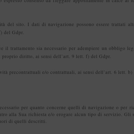
io espresso consenso da fleggare appositamente in calce al for
ità del sito. I dati di navigazione possono essere trattati altr
 f) del Gdpr.
ove il trattamento sia necessario per adempiere un obbligo leg
 proprio diritto, ai sensi dell’art. 9 lett. f) del Gdpr.
ività precontrattuali e/o contrattuali, ai sensi dell’art. 6 lett. b
necessario per quanto concerne quelli di navigazione o per r
ntro alla Sua richiesta e/o erogare alcun tipo di servizio. Gli s
uori di quelli descritti.