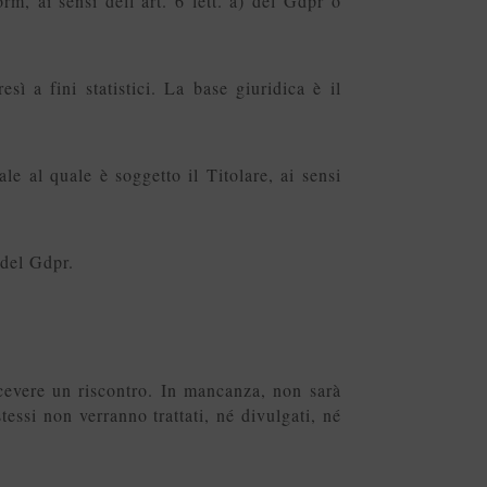
m, ai sensi dell’art. 6 lett. a) del Gdpr o
esì a fini statistici. La base giuridica è il
ale al quale è soggetto il Titolare, ai sensi
) del Gdpr.
icevere un riscontro. In mancanza, non sarà
tessi non verranno trattati, né divulgati, né